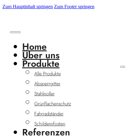
Zum Hauptinhalt springen
Zum Footer springen
Impressum
Home
Über uns
Produkte
Angaben gemäß § 5 TMG
Alle Produkte
Absperrgitter
Gutzeit Metallbau GmbH
Stahlpoller
Fuggerstraße 44
Grünflachenschutz
51149 Köln
Fahrradständer
Vertreten durch:
Schilderpfosten
Referenzen
Dipl.-Ing. Manfred Hamacher